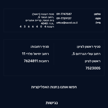
טלפון:
09-7747587
:(סניף רעננה (ראשי
,רחוב הנופר 5,
פקס:
09-7729137
בית הנופר, קריית אתגרים
מייל:
office@navot.co.il
ת.ד: 4040,
רעננה
4366404
סניף ראשון לציון:
סניף רחובות:
רחוב עולי הגרדום 5,
רחוב יחיאל פלדי 11
ראשון לציון
רחובות 7624811
7523005
חפשו אותנו בחנות האפליקציות
נגישות