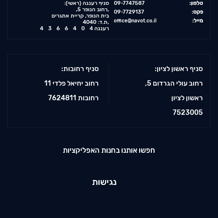
טלפון:
09-7747587
:(סניף רעננה (ראשי
,רחוב הנופר 5,
פקס:
09-7729137
בית הנופר, קריית אתגרים
מייל:
office@navot.co.il
ת.ד: 4040,
רעננה
4366404
סניף ראשון לציון:
סניף רחובות:
רחוב עולי הגרדום 5,
רחוב יחיאל פלדי 11
ראשון לציון
רחובות 7624811
7523005
חפשו אותנו בחנות האפליקציות
נגישות